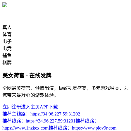
真人
体育
电子
电竞
捕鱼
棋牌
美女荷官 · 在线发牌
全网最美荷官，倾情出演，极致视觉盛宴，多元游戏种类，为
您带来最舒心的游戏体验。
立即注册
进入主页
APP下载
推荐主线路：
https://34.96.227.59:31202
推荐线路：
https://34.96.227.59:31201
推荐线路：
https://www.1nzkex.com
推荐线路：
https://www.plov9r.com