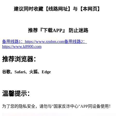
建议同时收藏【线路网址】与【本网页】
推荐『下载APP』 防止迷路
备用线路
1
：
https://www.rznbm.com
备用线路
2
：
https://www.k8900.com
推荐浏览器：
谷歌、Safari、火狐、Edge
温馨提示：
为了您的隐私安全，请勿与"国家反诈中心"APP同设备使用！