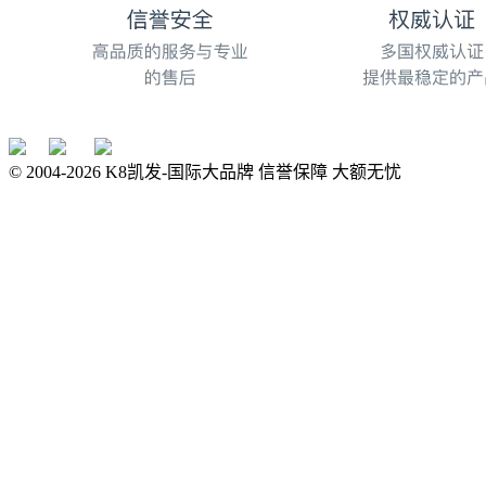
© 2004-
2026
K8凯发-国际大品牌 信誉保障 大额无忧